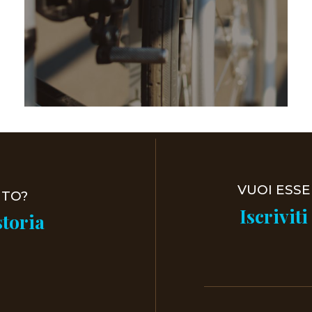
VUOI ESS
UTO?
Iscriviti
storia