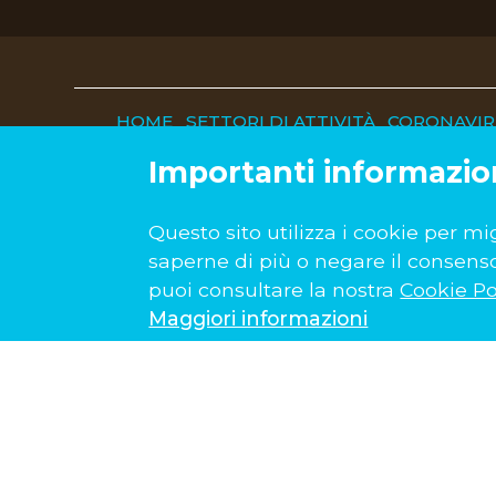
HOME
SETTORI DI ATTIVITÀ
CORONAVIRU
Importanti informazio
Questo sito utilizza i cookie per mi
saperne di più o negare il consenso a
puoi consultare la nostra
Cookie Po
Maggiori informazioni
Sede di Tolentin
GALLERIA EUROPA, 14 - 62029 - 
TEL.
0733 968857