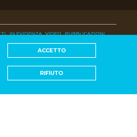
TI
IN EVIDENZA
VIDEO
PUBBLICAZIONI
ACCETTO
RIFIUTO
Sede di Roma
 ZANARDELLI, 36 - 00186 - ROMA
TEL.
06 88812297