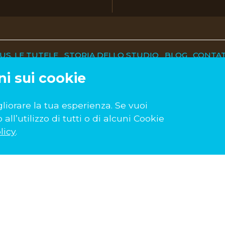
S. LE TUTELE
STORIA DELLO STUDIO
BLOG
CONTAT
ni sui cookie
gliorare la tua esperienza. Se vuoi
ll’utilizzo di tutti o di alcuni Cookie
licy
.
ASSISTENZA SU TUTTO IL TERRITORIO NAZIONALE
o
TOLENTINO (MC)
VIA GIUSEPPE