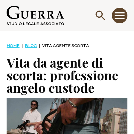
Salta
al
contenuto
principale
HOME
|
BLOG
|
VITA AGENTE SCORTA
Vita da agente di
scorta: professione
angelo custode