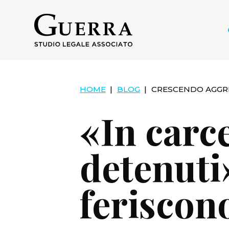
Salta
al
contenuto
principale
HOME
|
BLOG
|
CRESCENDO AGGRE
«In carc
detenuti
feriscono