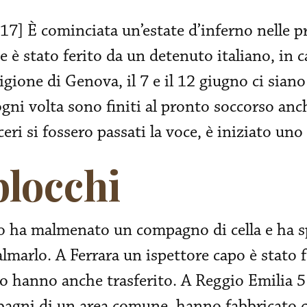
17] È cominciata un’estate d’inferno nelle pri
 è stato ferito da un detenuto italiano, in c
gione di Genova, il 7 e il 12 giugno ci siano 
gni volta sono finiti al pronto soccorso anch
ri si fossero passati la voce, è iniziato uno 
blocchi
no ha malmenato un compagno di cella e ha s
calmarlo. A Ferrara un ispettore capo è stato
lo hanno anche trasferito. A Reggio Emilia 5
 bagni di un area comune, hanno fabbricato c