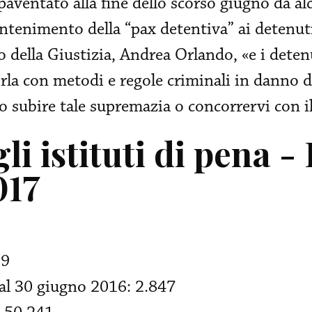
 paventato alla fine dello scorso giugno da al
ntenimento della “pax detentiva” ai detenuti
 della Giustizia, Andrea Orlando, «e i detenu
la con metodi e regole criminali in danno d
 o subire tale supremazia o concorrervi con il
li istituti di pena -
017
19
 al 30 giugno 2016: 2.847