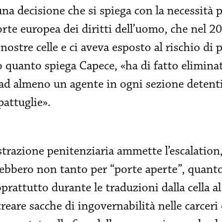
na decisione che si spiega con la necessità pe
orte europea dei diritti dell’uomo, che nel 2
ostre celle e ci aveva esposto al rischio di
quanto spiega Capece, «ha di fatto eliminato 
ad almeno un agente in ogni sezione detentiv
pattuglie».
trazione penitenziaria ammette l’escalation,
rebbero non tanto per “porte aperte”, quanto
soprattutto durante le traduzioni dalla cella a
eare sacche di ingovernabilità nelle carceri e