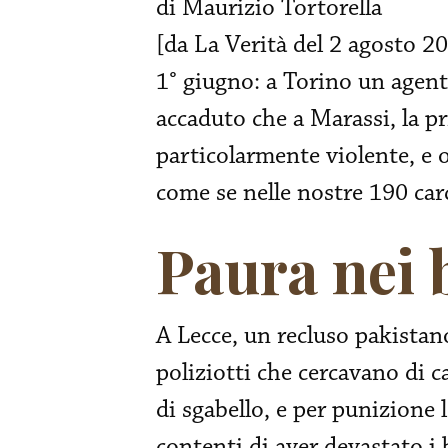
di Maurizio Tortorella
[da La Verità del 2 agosto 20
1° giugno: a Torino un agente
accaduto che a Marassi, la pri
particolarmente violente, e o
come se nelle nostre 190 carce
Paura nei 
A Lecce, un recluso pakista
poliziotti che cercavano di 
di sgabello, e per punizione 
contenti di aver devastato i